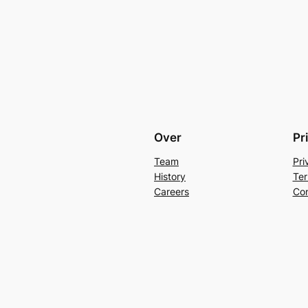
Over
Pr
Team
Pri
History
Ter
Careers
Con