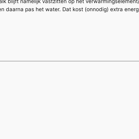
alk blijft namelijk vastzitten op het verwarmingseleme
n daarna pas het water. Dat kost (onnodig) extra energ