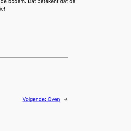
nt/de bodem. Dat betekent dat de
ie!
Volgende:
Oven
→