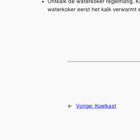
Ontkalk de waterkoker regelmatig. K
waterkoker eerst het kalk verwarmt e
←
Vorige:
Koelkast