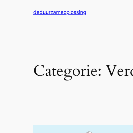
Ga
deduurzameoplossing
naar
de
inhoud
Categorie:
Ver