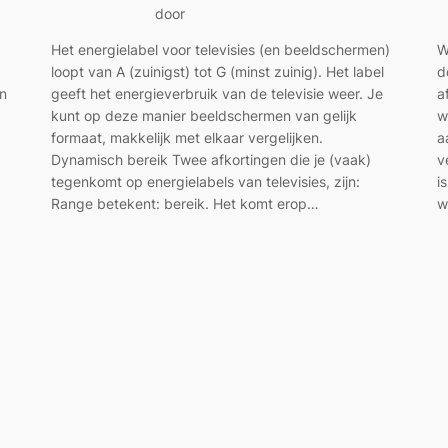
door
Het energielabel voor televisies (en beeldschermen)
W
loopt van A (zuinigst) tot G (minst zuinig). Het label
d
an
geeft het energieverbruik van de televisie weer. Je
a
kunt op deze manier beeldschermen van gelijk
w
formaat, makkelijk met elkaar vergelijken.
a
Dynamisch bereik Twee afkortingen die je (vaak)
v
tegenkomt op energielabels van televisies, zijn:
i
Range betekent: bereik. Het komt erop…
w