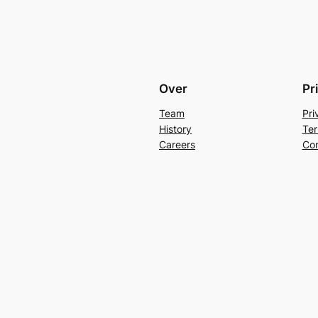
Over
Pr
Team
Pri
History
Ter
Careers
Con