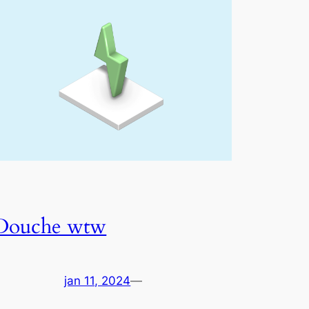
Douche wtw
jan 11, 2024
—