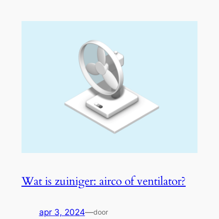
Wat is zuiniger: airco of ventilator?
apr 3, 2024
—
door