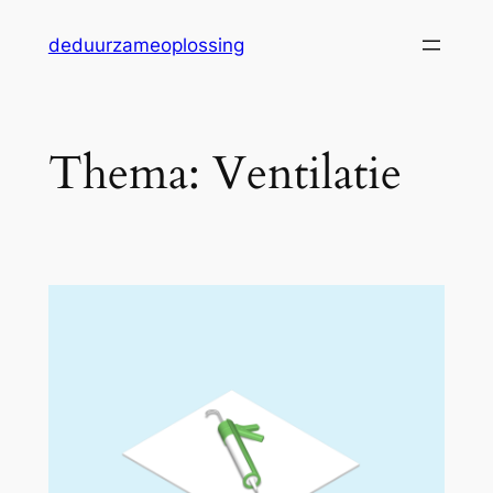
Ga
deduurzameoplossing
naar
de
inhoud
Thema:
Ventilatie