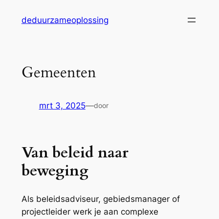
Ga
deduurzameoplossing
naar
de
inhoud
Gemeenten
mrt 3, 2025
—
door
Van beleid naar
beweging
Als beleidsadviseur, gebiedsmanager of
projectleider werk je aan complexe