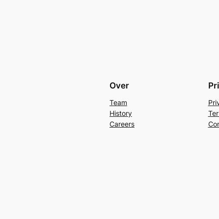
Over
Pr
Team
Pri
History
Ter
Careers
Con