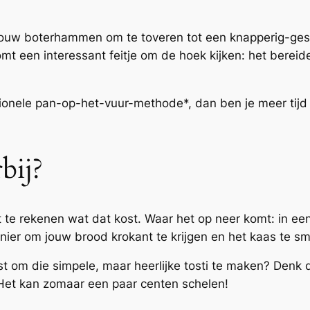
 om jouw boterhammen om te toveren tot een knapperig-ge
omt een interessant feitje om de hoek kijken: het bereid
tionele pan-op-het-vuur-methode*, dan ben je meer tijd kw
bij?
uit te rekenen wat dat kost. Waar het op neer komt: in ee
ier om jouw brood krokant te krijgen en het kaas te sme
st om die simpele, maar heerlijke tosti te maken? Denk
 Het kan zomaar een paar centen schelen!