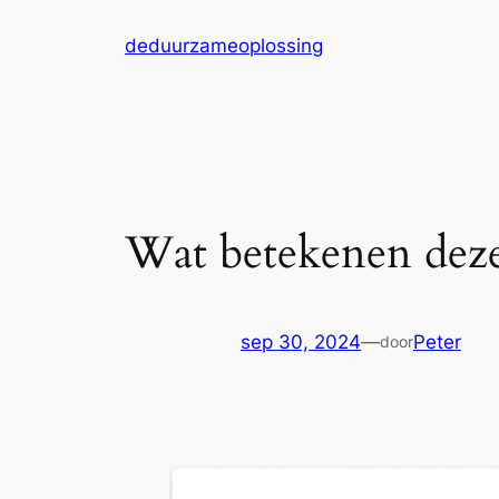
Ga
deduurzameoplossing
naar
de
inhoud
Wat betekenen deze 
sep 30, 2024
—
Peter
door