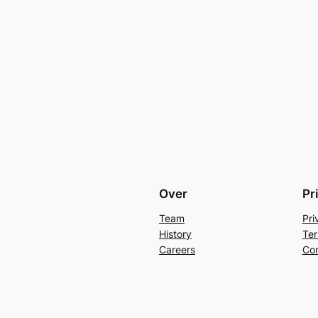
Over
Pr
Team
Pri
History
Ter
Careers
Con