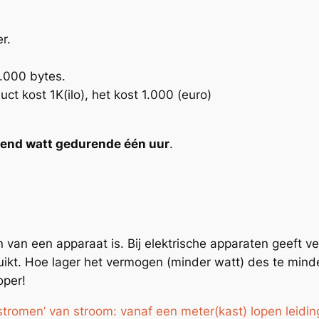
r.
1.000 bytes.
ct kost 1K(ilo), het kost 1.000 (euro)
end watt gedurende één uur
.
n
van een apparaat is. Bij elektrische apparaten geeft 
uikt. Hoe lager het vermogen (minder watt) des te minde
oper!
‘stromen’ van stroom: vanaf een meter(kast) lopen leidi