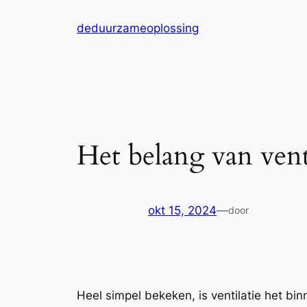
Ga
deduurzameoplossing
naar
de
inhoud
Het belang van vent
okt 15, 2024
—
door
Heel simpel bekeken, is ventilatie het bi