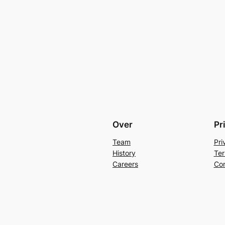
Over
Pr
Team
Pri
History
Ter
Careers
Con