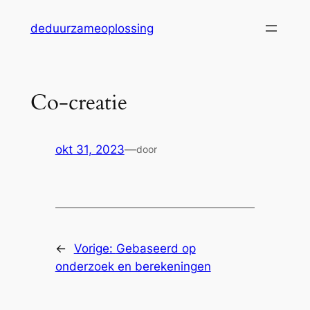
Ga
deduurzameoplossing
naar
de
inhoud
Co-creatie
okt 31, 2023
—
door
←
Vorige:
Gebaseerd op
onderzoek en berekeningen