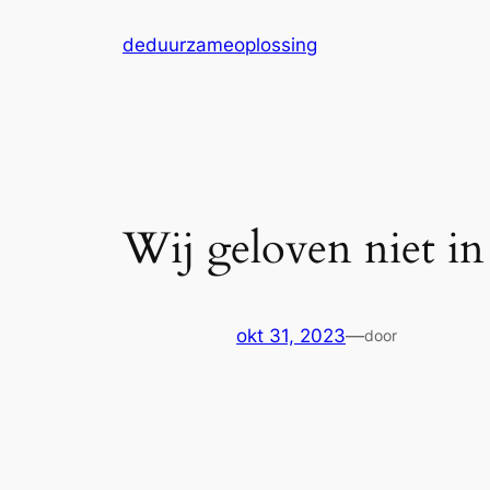
Ga
deduurzameoplossing
naar
de
inhoud
Wij geloven niet i
okt 31, 2023
—
door