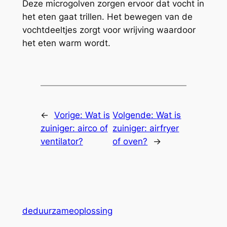
Deze microgolven zorgen ervoor dat vocht in
het eten gaat trillen. Het bewegen van de
vochtdeeltjes zorgt voor wrijving waardoor
het eten warm wordt.
←
Vorige:
Wat is
Volgende:
Wat is
zuiniger: airco of
zuiniger: airfryer
ventilator?
of oven?
→
deduurzameoplossing