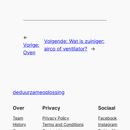
←
Volgende:
Wat is zuiniger:
Vorige:
airco of ventilator?
→
Oven
deduurzameoplossing
Over
Privacy
Sociaal
Team
Privacy Policy
Facebook
History
Terms and Conditions
Instagram